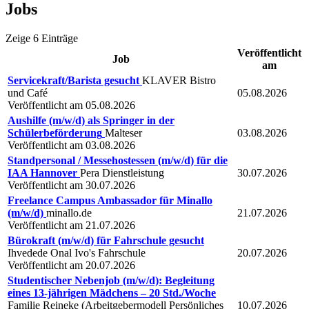
Jobs
Zeige 6 Einträge
Veröffentlicht
Job
am
Servicekraft/Barista gesucht
KLAVER Bistro
und Café
05.08.2026
Veröffentlicht am 05.08.2026
Aushilfe (m/w/d) als Springer in der
Schülerbeförderung
Malteser
03.08.2026
Veröffentlicht am 03.08.2026
Standpersonal / Messehostessen (m/w/d) für die
IAA Hannover
Pera Dienstleistung
30.07.2026
Veröffentlicht am 30.07.2026
Freelance Campus Ambassador für Minallo
(m/w/d)
minallo.de
21.07.2026
Veröffentlicht am 21.07.2026
Bürokraft (m/w/d) für Fahrschule gesucht
Ihvedede Onal Ivo's Fahrschule
20.07.2026
Veröffentlicht am 20.07.2026
Studentischer Nebenjob (m/w/d): Begleitung
eines 13-jährigen Mädchens – 20 Std./Woche
Familie Reineke (Arbeitgebermodell Persönliches
10.07.2026